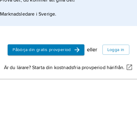
Prova det, du kommer att gilla det!
an 1988
Marknadsledare i Sverige.
eller
Påbörja din gratis provperiod
Logga in
Är du lärare? Starta din kostnadsfria provperiod härifrån.