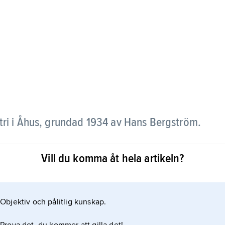
tri i Åhus, grundad 1934 av Hans Bergström.
 lackerad metall, har alltid haft en genomförd
Vill du komma åt hela artikeln?
 fick man ett internationellt genombrott med
Objektiv och pålitlig kunskap.
son och Per Sundstedt varit formgivare. A. ägs