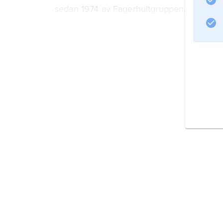
sedan 1974 av Fagerhultgruppen, som sed
Information om artikeln