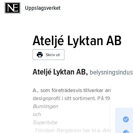
Uppslagsverket
Uppslagsverket
Ateljé Lyktan AB
Skriv ut
Ateljé Lyktan AB,
belysningsindus
A., som företrädesvis tillverkar armaturer i
designprofil i sitt sortiment. På 1960-talet
Bumlingen
och
Supertube
. Förutom Bergström har bl.a. Anders Pehr