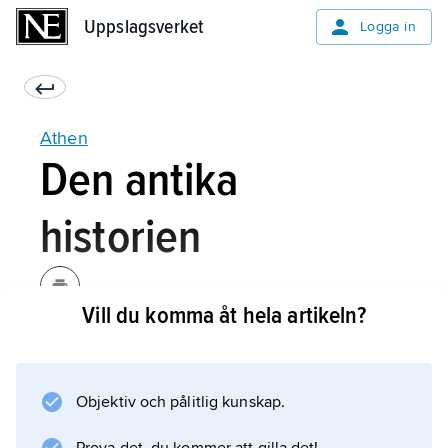
Uppslagsverket
Uppslagsverket
Logga in
Athen
Den antika
historien
Vill du komma åt hela artikeln?
Athens och Attikas historia före 600-talet f.Kr.
är känd huvudsakligen genom arkeologiska
fynd. Enligt traditionen styrdes Attika av
Objektiv och pålitlig kunskap.
kungar, varav den förste var Kekrops.
Kungamakten skall gradvis ha övergått till