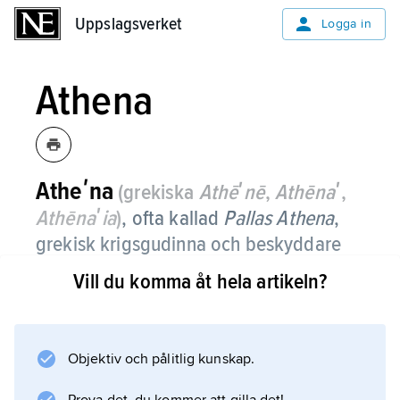
Uppslagsverket
Uppslagsverket
Logga in
Athena
Atheʹna
(grekiska
Athēʹnē
,
Athēnaʹ
,
Athēnaʹia
)
, ofta kallad
Pallas Athena
,
grekisk krigsgudinna och beskyddare
av hantverk och konst, av romarna
Vill du komma åt hela artikeln?
identifierad med Minerva.
Namnet Athena är förgrekiskt och belagt i
mykensk tid.
Objektiv och pålitlig kunskap.