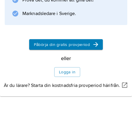
Litteraturanvisning
Prova det, du kommer att gilla det!
Marknadsledare i Sverige.
Information om artikeln
Påbörja din gratis provperiod
eller
Logga in
Är du lärare? Starta din kostnadsfria provperiod härifrån.