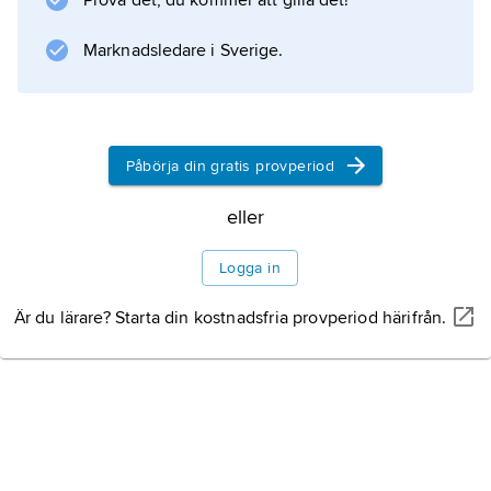
Prova det, du kommer att gilla det!
Marknadsledare i Sverige.
Påbörja din gratis provperiod
eller
Logga in
Är du lärare? Starta din kostnadsfria provperiod härifrån.