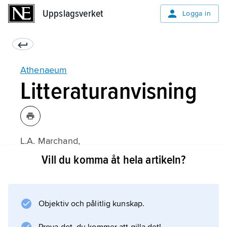
Uppslagsverket
Uppslagsverket
Logga in
Athenaeum
Litteraturanvisning
L.A. Marchand,
The Athenaeum: A Mirror of Victorian Culture
Vill du komma åt hela artikeln?
(1941).
Objektiv och pålitlig kunskap.
Information om artikeln