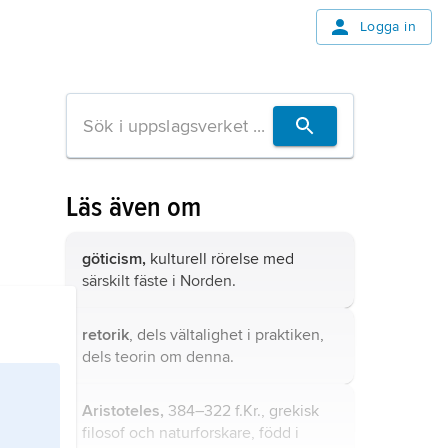
Logga in
Läs även om
göticism,
kulturell rörelse med
särskilt fäste i Norden.
retorik
, dels vältalighet i praktiken,
dels teorin om denna.
Aristoteles,
384–322 f.Kr., grekisk
filosof och naturforskare, född i