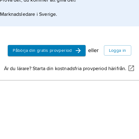
Prova det, du kommer att gilla det!
Marknadsledare i Sverige.
eller
Påbörja din gratis provperiod
Logga in
Är du lärare? Starta din kostnadsfria provperiod härifrån.