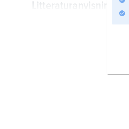
Litteraturanvisning
Information om artikeln