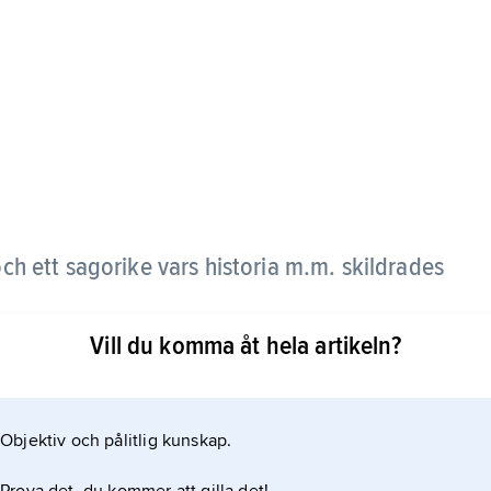
ch ett sagorike vars historia m.m. skildrades
Vill du komma åt hela artikeln?
ess författning. Ön, som låg väster om ”Herakles
nom rik och bördig, och ”atlantiderna” styrdes av en
re än rikedom var ön det mäktigaste riket på
Objektiv och pålitlig kunskap.