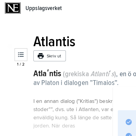
Uppslagsverket
Uppslagsverket
Atlantis
Skriv ut
1
/
2
Atlaʹntis
(grekiska
Atlantiʹs
)
,
en ö o
av Platon i dialogen ”Timaios”.
I en annan dialog (”Kritias”) beskrev han d
stoder””, dvs. ute i Atlanten, var enligt ho
enväldig kung. Så länge de satte dygd hög
jorden. När deras