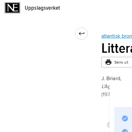
Uppslagsverket
Uppslagsverket
atlantisk bro
Litte
Skriv ut
J. Briard,
L’Age du Bro
(1976);
Infor