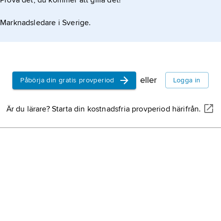
Prova det, du kommer att gilla det!
bronsålder
1800 till ci
Jürgensen
mellanbrons
Marknadsledare i Sverige.
treperiods
mellaneuro
då bronsen 
redskap oc
Spanien,
st
England,
fo
eller
Påbörja din gratis provperiod
Logga in
men egentl
Förenade k
Är du lärare? Starta din kostnadsfria provperiod härifrån.
och Nordirl
Great Brita
Frankrike,
s
det vill sä
Storbritann
Italien,
stat
USA,
Ameri
Förenta sta
9,8 miljone
2
km
vatten)