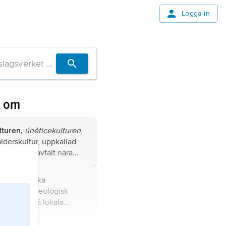
Logga in
n om
lturen,
úněticekulturen
,
ålderskultur, uppkallad
n för ett gravfält nära
lturen,
tyska
rkultur
, arkeologisk
nämning på lokala
ån Rhenområdet till
 under tiden omkring