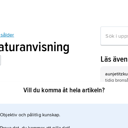
nsålder
raturanvisning
Läs äve
aunjetitzku
tidig brons
nze en Europe barbare
efter platse
Vill du komma åt hela artikeln?
Prag.
höggravsku
Hügelgräbe
samlingsbe
Objektiv och pålitlig kunskap.
mation om artikeln
kulturer fr
Karpaterna