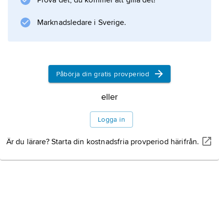
Prova det, du kommer att gilla det!
alliansorganisationen
Nato
Marknadsledare i Sverige.
, som successivt utvecklats för att främja
Atlantpaktens mål. Den centrala delen av
fördragstexten är dess artikel 5, som stadgar
att ett angrepp mot någon av de
Påbörja din gratis provperiod
undertecknande staterna betraktas som ett
eller
angrepp mot dem alla och att övriga stater då
ska bistå den
Logga in
Är du lärare? Starta din kostnadsfria provperiod härifrån.
Information om artikeln