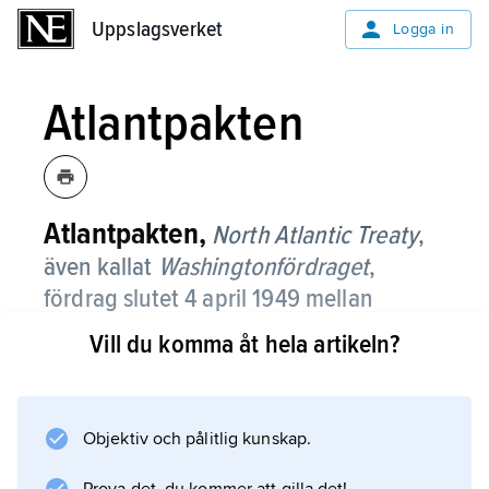
Uppslagsverket
Uppslagsverket
Logga in
Atlantpakten
Atlantpakten,
North Atlantic Treaty
,
även kallat
Washingtonfördraget
,
fördrag slutet 4 april 1949 mellan
Belgien, Danmark, Frankrike, Island,
Vill du komma åt hela artikeln?
Italien, Kanada, Luxemburg,
Nederländerna, Norge, Portugal,
Storbritannien och USA.
Objektiv och pålitlig kunskap.
Atlantpakten reglerar också bildandet av