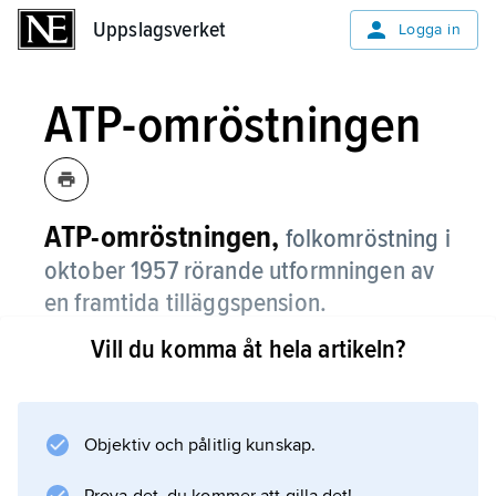
Uppslagsverket
Uppslagsverket
Logga in
ATP-omröstningen
ATP-omröstningen,
folkomröstning i
oktober 1957 rörande utformningen av
en framtida tilläggspension.
Vill du komma åt hela artikeln?
ATP-omröstningen var den tredje
folkomröstningen i Sverige men den första
med fler än två alternativ, varför dess resultat
blev föremål för skilda tolkningar. Se
Objektiv och pålitlig kunskap.
ATP-striden