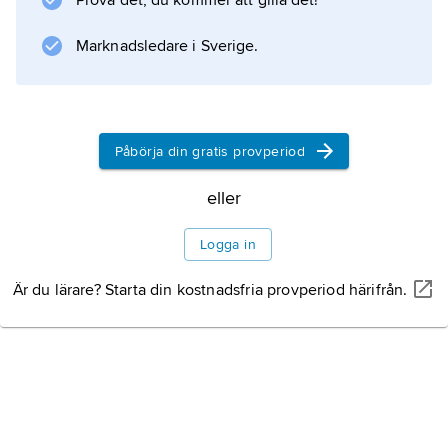
Prova det, du kommer att gilla det!
.
Marknadsledare i Sverige.
Information om artikeln
Påbörja din gratis provperiod
eller
Logga in
Är du lärare? Starta din kostnadsfria provperiod härifrån.