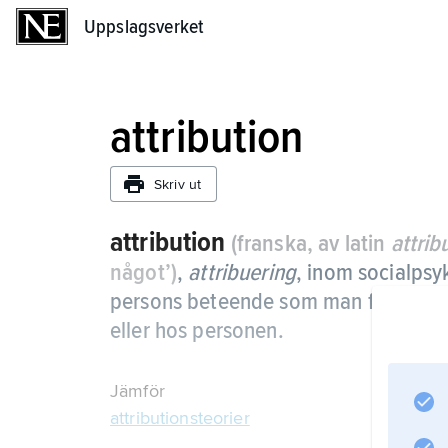
Uppslagsverket
Uppslagsverket
attribution
Skriv ut
attribution
(franska, av latin
attrib
något’)
,
attribuering
,
inom socialpsyk
persons beteende som man får genom 
eller hos personen.
Jämför
attributionsteorier
.