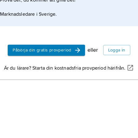
Prova det, du kommer att gilla det!
Marknadsledare i Sverige.
eller
Påbörja din gratis provperiod
Logga in
Är du lärare? Starta din kostnadsfria provperiod härifrån.