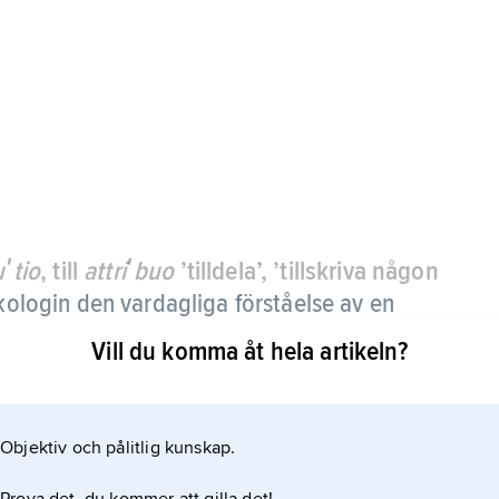
uʹtio
, till
attriʹbuo
’tilldela’, ’tillskriva någon
ologin den vardagliga förståelse av en
att ange en orsak i den yttre situationen
Vill du komma åt hela artikeln?
Objektiv och pålitlig kunskap.