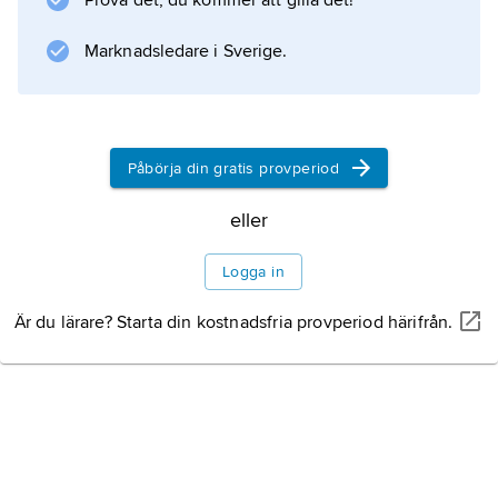
Prova det, du kommer att gilla det!
Marknadsledare i Sverige.
Påbörja din gratis provperiod
eller
Logga in
Är du lärare? Starta din kostnadsfria provperiod härifrån.