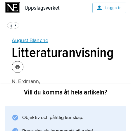
Uppslagsverket
Uppslagsverket
Logga in
August Blanche
Litteraturanvisning
N. Erdmann,
August Blanche och hans samtid
Vill du komma åt hela artikeln?
(1892);
Objektiv och pålitlig kunskap.
Information om artikeln