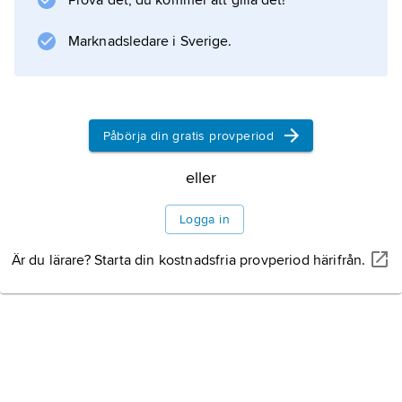
Prova det, du kommer att gilla det!
släkten och arter – en konservativ attityd i
förhållande till samtidens mer framgångsrika
Marknadsledare i Sverige.
försök att klassificera mineralen på kemisk
grund.
Påbörja din gratis provperiod
Information om artikeln
eller
Logga in
Är du lärare? Starta din kostnadsfria provperiod härifrån.