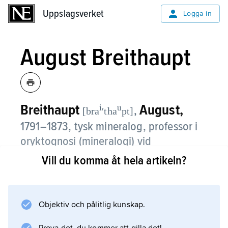
Uppslagsverket
Uppslagsverket
Logga in
August Breithaupt
Breithaupt
August,
i
u
,
[bra
ʹtha
pt]
1791–1873, tysk mineralog, professor i
oryktognosi (mineralogi) vid
Bergakademie i Freiberg 1826–66.
Vill du komma åt hela artikeln?
I
Vollständiges Handbuch der Mineralogie
Objektiv och pålitlig kunskap.
(1–3, 1836–47) presenterade han en ”naturlig”
klassifikation av mineralen i klasser, ordningar,