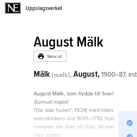
Uppslagsverket
Uppslagsverket
August Mälk
Skriv ut
Mälk
August,
,
1900–87, estn
[mælk]
August Mälk, som flydde till Sverige 1944,
Surnud majad
(’De öde husen’, 1934) med intensiv inlevel
svensktidens slut 1695–1710, hungersnöden,
romaner om livet på Ösel, till exempel
Hea sadam