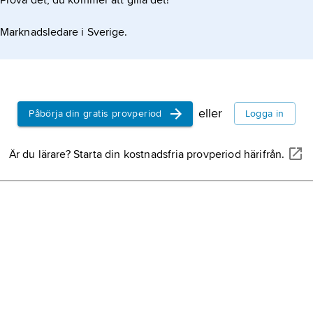
Prova det, du kommer att gilla det!
Marknadsledare i Sverige.
eller
Påbörja din gratis provperiod
Logga in
Är du lärare? Starta din kostnadsfria provperiod härifrån.