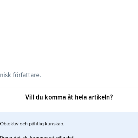
isk författare.
 har i romanen
Vill du komma åt hela artikeln?
se skildrat de estniska böndernas villkor vid
 kriget och pesten. Han har skrivit en rad
Objektiv och pålitlig kunskap.