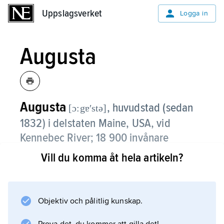
Uppslagsverket
Uppslagsverket
Logga in
Augusta
Augusta
,
huvudstad (sedan
[ɔ:gɐʹstə]
1832) i delstaten Maine, USA, vid
Kennebec River; 18 900 invånare
(2020).
Vill du komma åt hela artikeln?
Augusta grundades 1628 av handelsmän från
Plymouthkolonin i Massachusetts och fick sitt
nuvarande namn 1797. Administration och lätt
Objektiv och pålitlig kunskap.
industri bär upp stadens ekonomi. Sedan