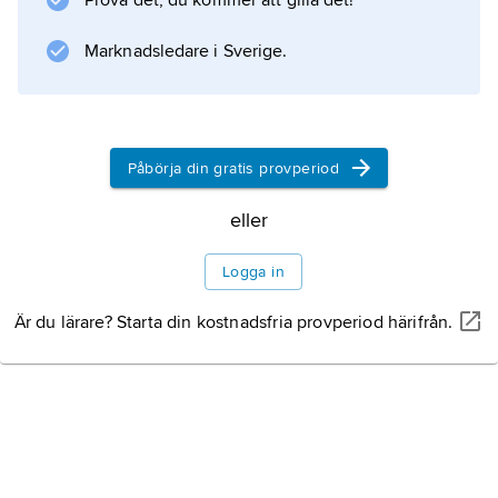
Prova det, du kommer att gilla det!
1965 finns också universitet.
Marknadsledare i Sverige.
Information om artikeln
Påbörja din gratis provperiod
eller
Logga in
Är du lärare? Starta din kostnadsfria provperiod härifrån.