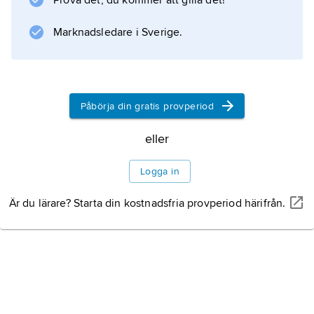
Prova det, du kommer att gilla det!
svarar för närmare en tredjedel
Marknadsledare i Sverige.
Information om artikeln
Påbörja din gratis provperiod
eller
Logga in
Är du lärare? Starta din kostnadsfria provperiod härifrån.