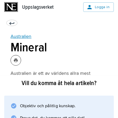
Uppslagsverket
Uppslagsverket
Logga in
Australien
Mineral
Australien är ett av världens allra mest
mineralrika länder. Omkring 2010 var det
Vill du komma åt hela artikeln?
också det land där gruvindustrin expanderade
allra mest. Mineral och energiråvaror svarade
då för drygt hälften av exportinkomsterna.
Objektiv och pålitlig kunskap.
Gruvindustri finns i samtliga delstater men har
törst betydelse i Western Australia, där den