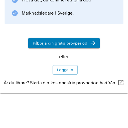
Prova det, du kommer att gilla det!
Marknadsledare i Sverige.
Information om artikeln
Påbörja din gratis provperiod
eller
Logga in
Är du lärare? Starta din kostnadsfria provperiod härifrån.