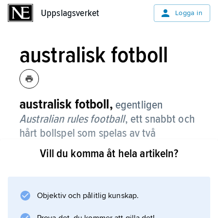
Uppslagsverket
Uppslagsverket
Logga in
australisk fotboll
australisk fotboll,
egentligen
Australian rules football
,
ett snabbt och
hårt bollspel som spelas av två
artonmannalag på en stor oval spelplan.
Vill du komma åt hela artikeln?
Inga standardmått för planen finns; den måste
dock vara mellan 135 och 185 m lång och
mellan 110 och 155 m bred. Vid vardera änden
Objektiv och pålitlig kunskap.
av ovalen finns fyra målstolpar.