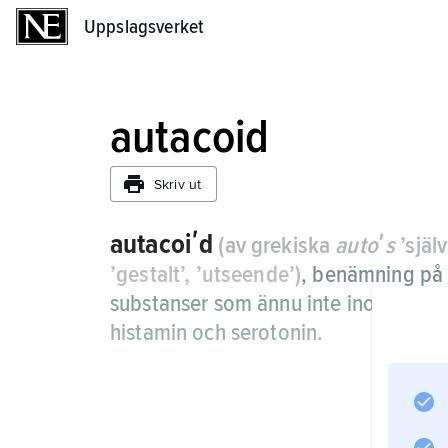
Uppslagsverket
Uppslagsverket
autacoid
Skriv ut
autacoiʹd
(av grekiska
autoʹs
’själv
’gestalt’, ’utseende’)
,
benämning på f
substanser som ännu inte inordnats i 
histamin och serotonin.