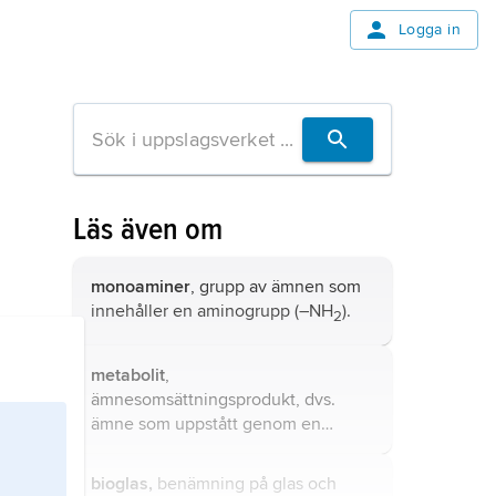
Logga in
Läs även om
monoaminer
, grupp av ämnen som
innehåller en aminogrupp (–NH
).
2
metabolit
,
ämnesomsättningsprodukt, dvs.
ämne som uppstått genom en
kemisk reaktion i kroppen.
bioglas,
benämning på glas och