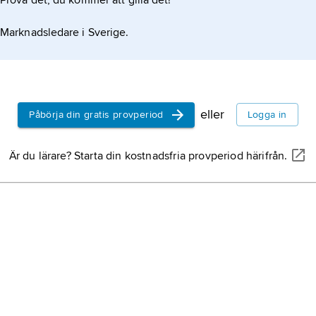
Prova det, du kommer att gilla det!
Marknadsledare i Sverige.
eller
Påbörja din gratis provperiod
Logga in
Är du lärare? Starta din kostnadsfria provperiod härifrån.