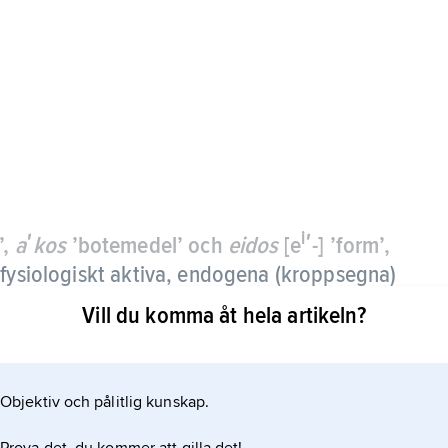
i
’,
aʹkos
’botemedel’ och
eidos
[e
ʹ-] ’form’,
ysiologiskt aktiva, endogena (kroppsegna)
funktionella klassifikationssystem, t.ex.
Vill du komma åt hela artikeln?
Objektiv och pålitlig kunskap.