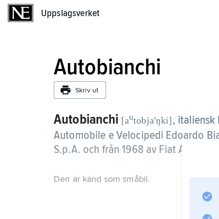
Uppslagsverket
Uppslagsverket
Autobianchi
Skriv ut
Autobianchi
u
,
italiensk
[a
tobjaʹŋki]
Automobile e Velocipedi Edoardo Bia
S.p.A. och från 1968 av Fiat Auto S.p
Den är känd som småbil.