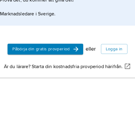
Prova det, du kommer att gilla det!
Marknadsledare i Sverige.
eller
Påbörja din gratis provperiod
Logga in
Är du lärare? Starta din kostnadsfria provperiod härifrån.