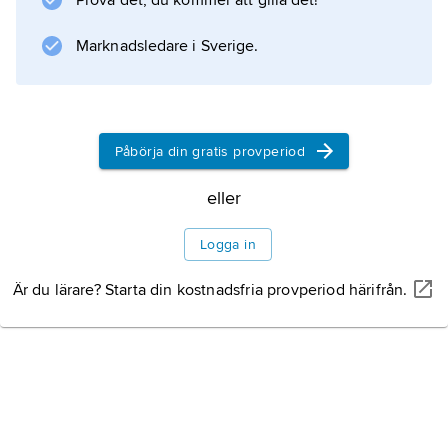
Prova det, du kommer att gilla det!
Marknadsledare i Sverige.
Påbörja din gratis provperiod
eller
Logga in
Är du lärare? Starta din kostnadsfria provperiod härifrån.