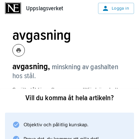
Uppslagsverket
Uppslagsverket
Logga in
avgasning
avgasning,
minskning av gashalten
hos stål.
Smält stål löser flera gaser; alltför höga halter
Vill du komma åt hela artikeln?
åstadkommer sprickor (väte), slagger (syre)
och sprödhet (kväve). Avgasning sker i
vakuum. Väterikt stål kan avgasas genom
glödgning vid ca 600 °C.
Objektiv och pålitlig kunskap.