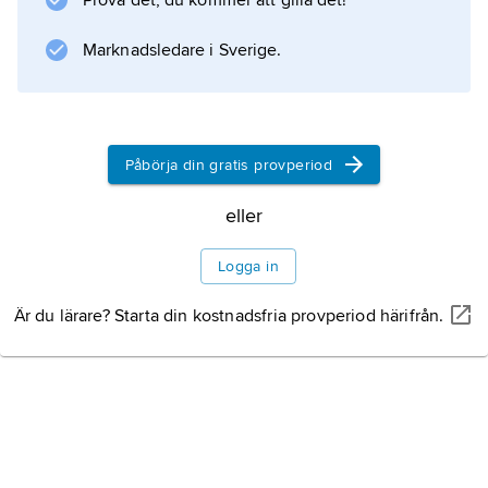
Prova det, du kommer att gilla det!
Marknadsledare i Sverige.
Information om artikeln
Påbörja din gratis provperiod
eller
Logga in
Är du lärare? Starta din kostnadsfria provperiod härifrån.