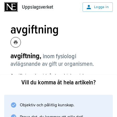
Uppslagsverket
Uppslagsverket
Logga in
avgiftning
avgiftning,
inom fysiologi
avlägsnande av gift ur organismen.
Avgiftning sker i två steg: biokemisk
Vill du komma åt hela artikeln?
omvandling (som ökar ämnets vattenlöslighet)
och avlägsnandet ur kroppen via exkretion.
Hos människan kan båda stegen ske i njurar
eller lever, och exkretionen sker via urin eller
Objektiv och pålitlig kunskap.
galla.