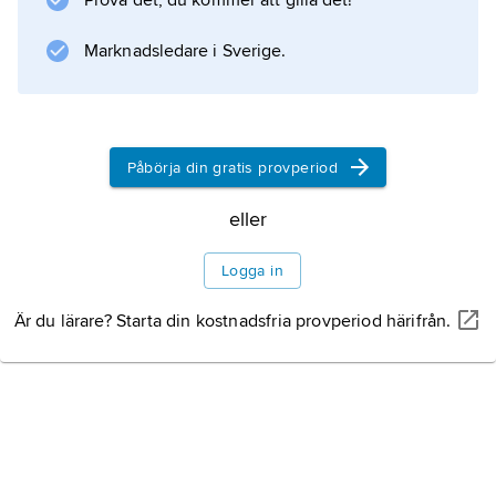
Prova det, du kommer att gilla det!
Marknadsledare i Sverige.
Information om artikeln
Påbörja din gratis provperiod
eller
Logga in
Är du lärare? Starta din kostnadsfria provperiod härifrån.