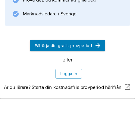
Prova det, du kommer att gilla det!
Marknadsledare i Sverige.
Påbörja din gratis provperiod
eller
Logga in
Är du lärare? Starta din kostnadsfria provperiod härifrån.