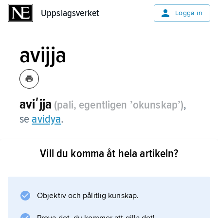
Uppslagsverket
Uppslagsverket
Logga in
avijja
aviʹjja
(pali, egentligen ’okunskap’)
,
se
avidya
.
Vill du komma åt hela artikeln?
Information om artikeln
Objektiv och pålitlig kunskap.