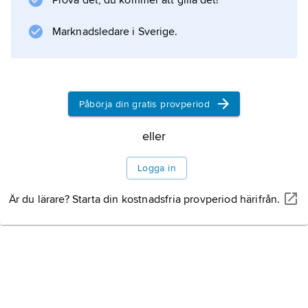
Information om artikeln
Prova det, du kommer att gilla det!
Marknadsledare i Sverige.
Påbörja din gratis provperiod
eller
Logga in
Är du lärare? Starta din kostnadsfria provperiod härifrån.