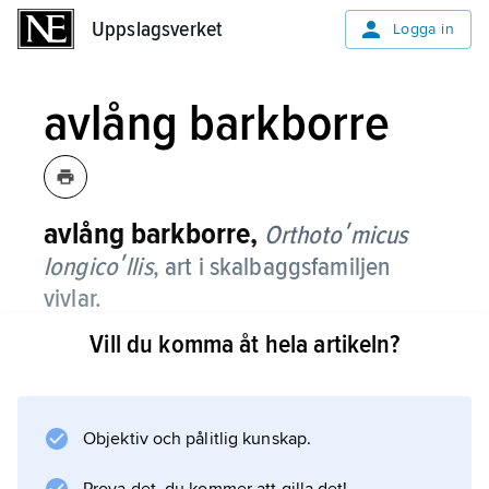
Uppslagsverket
Uppslagsverket
Logga in
avlång barkborre
avlång barkborre,
Orthotoʹmicus
longi­coʹllis
,
art i skalbaggsfamiljen
vivlar.
Vill du komma åt hela artikeln?
Den lever i och under barken på nyligen döda
tallar i tallurskogar.
Objektiv och pålitlig kunskap.