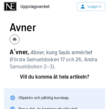
Uppslagsverket
Uppslagsverket
Logga in
Avner
Aʹvner,
Abner
,
kung Sauls arméchef
(Första Samuelsboken 17 och 26, Andra
Samuelsboken 2–3).
Vill du komma åt hela artikeln?
Information om artikeln
Objektiv och pålitlig kunskap.