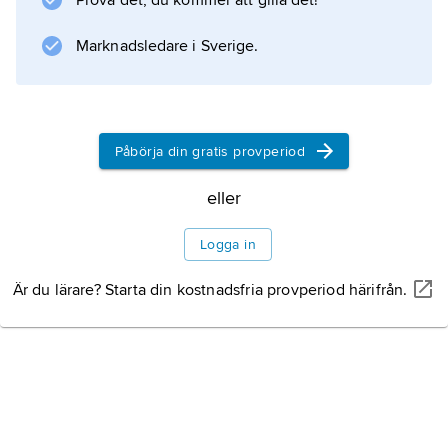
Prova det, du kommer att gilla det!
Marknadsledare i Sverige.
Påbörja din gratis provperiod
eller
Logga in
Är du lärare? Starta din kostnadsfria provperiod härifrån.