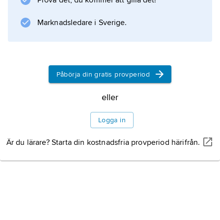
Prova det, du kommer att gilla det!
Marknadsledare i Sverige.
Påbörja din gratis provperiod
eller
Logga in
Är du lärare? Starta din kostnadsfria provperiod härifrån.