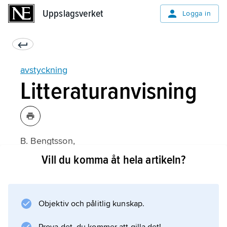
Uppslagsverket
Uppslagsverket
Logga in
avstyckning
Litteraturanvisning
B. Bengtsson,
Speciell fastighetsrätt
Vill du komma åt hela artikeln?
(1986).
Objektiv och pålitlig kunskap.
Information om artikeln