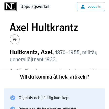
Uppslagsverket
Uppslagsverket
Logga in
Axel Hultkrantz
Hultkrantz, Axel,
1870–1955, militär,
generallöjtnant 1933.
Axel Hultkrantz, som var intendenturspecialist,
Vill du komma åt hela artikeln?
lämnade aktiv tjänst 1915 och var 1916–26
verkställande direktör i Sveriges
industriförbund. År 1926 återinträdde han i
militär tjänst, utnämndes till generalmajor och
Objektiv och pålitlig kunskap.
var fram till 1935 generalintendent och chef