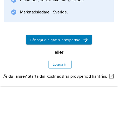
Prova det, du kommer att gilla det!
för intendenturkåren.
Marknadsledare i Sverige.
Information om artikeln
Påbörja din gratis provperiod
eller
Logga in
Är du lärare? Starta din kostnadsfria provperiod härifrån.