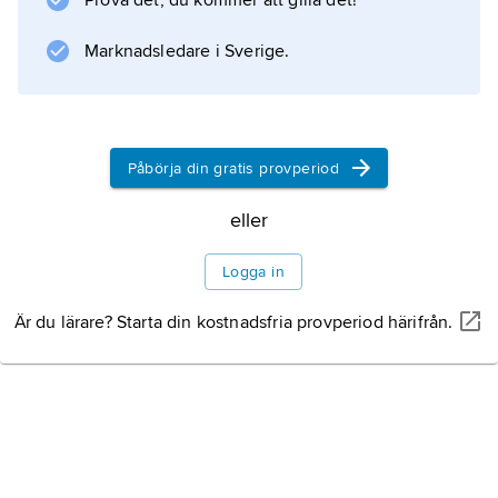
Prova det, du kommer att gilla det!
valmansförbundet först som sekreterare och
sedan som kassör.
Marknadsledare i Sverige.
Information om artikeln
Påbörja din gratis provperiod
eller
Logga in
Är du lärare? Starta din kostnadsfria provperiod härifrån.