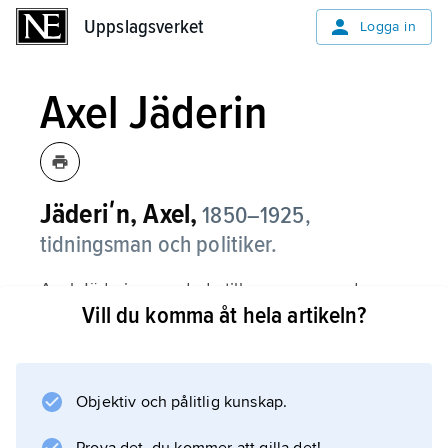
Uppslagsverket
Uppslagsverket
Logga in
Axel Jäderin
Jäderiʹn, Axel,
1850–1925,
tidningsman och politiker.
Axel Jäderin grundade tillsammans med
Vill du komma åt hela artikeln?
Oscar Norén
Svenska Dagbladet 1884 och var dess
huvudredaktör från 1885 till 1888 då han efter
en konflikt med styrelsen lämnade tidningen.
Objektiv och pålitlig kunskap.
Jäderin knöts 1904 till Allmänna