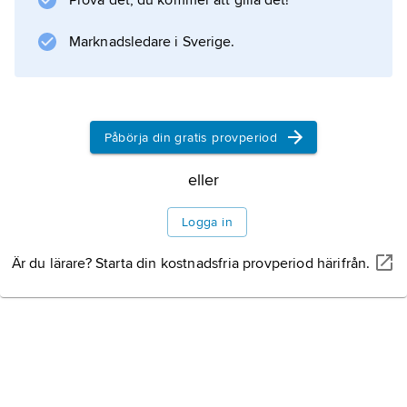
Prova det, du kommer att gilla det!
Bogen om Grete
(1920), som handlar om ett olyckligt
Marknadsledare i Sverige.
kärleksförhållande, kom ut i
Påbörja din gratis provperiod
Information om artikeln
eller
Logga in
Är du lärare? Starta din kostnadsfria provperiod härifrån.