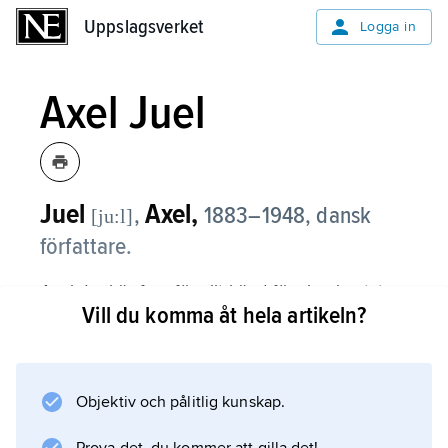
Uppslagsverket
Uppslagsverket
Logga in
Axel Juel
Juel
Axel,
,
1883–1948, dansk
[ju:l]
författare.
Axel Juel är framför allt känd för sina kantater
Vill du komma åt hela artikeln?
till nationella högtider och för patriotiska
sånger som ”Flaget” (1915), med melodi av
Georg Rygaard. Natur- och kärlekslyrik av
Juel finns i en lång rad populära diktsamlingar.
Objektiv och pålitlig kunskap.
Versberättelsen