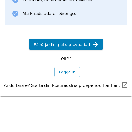
Prova det, du kommer att gilla det!
Marknadsledare i Sverige.
Information om artikeln
Påbörja din gratis provperiod
eller
Logga in
Är du lärare? Starta din kostnadsfria provperiod härifrån.