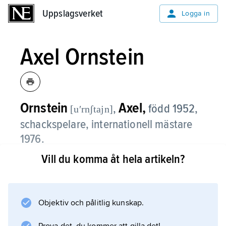
Uppslagsverket
Uppslagsverket
Logga in
Axel Ornstein
Ornstein
Axel,
,
född 1952,
[uʹrnʃtajn]
schackspelare, internationell mästare
1976.
Vill du komma åt hela artikeln?
O. var under 1970-talet Sveriges näst efter Ulf
Andersson starkaste spelare och deltog i bl.a.
sex schackolympiader. Han är efterkrigstidens
mest framgångsrika SM-deltagare med sju
Objektiv och pålitlig kunskap.
titlar, erövrade 1972–88.