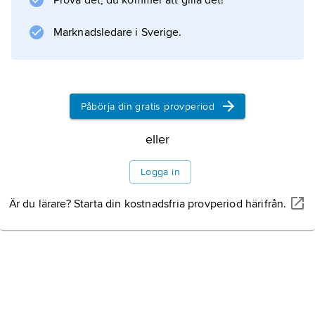
Prova det, du kommer att gilla det!
nordligare breddgrader markerade axelns
topp, medan ”världens navel” (t.ex.
Marknadsledare i Sverige.
Litteraturanvisning
Påbörja din gratis provperiod
Information om artikeln
eller
Logga in
Är du lärare? Starta din kostnadsfria provperiod härifrån.