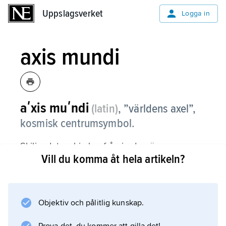
Uppslagsverket
Uppslagsverket
Logga in
axis mundi
aʹxis muʹndi
(latin)
,
”världens axel”,
kosmisk centrumsymbol.
Skiljandet av himlen från jorden är en
Vill du komma åt hela artikeln?
fundamental kosmogonisk akt bland många
folk. Mytiskt kunde en gud hålla himlen uppe.
Oftare fyllde en naturgiven formation eller en
kultisk konstruktion denna roll. Solen i sin
Objektiv och pålitlig kunskap.
högsta position i zenit eller Polstjärnan på