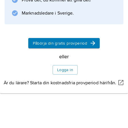
Prova det, du kommer att gilla det!
dendrit
.
Marknadsledare i Sverige.
Information om artikeln
Påbörja din gratis provperiod
eller
Logga in
Är du lärare? Starta din kostnadsfria provperiod härifrån.