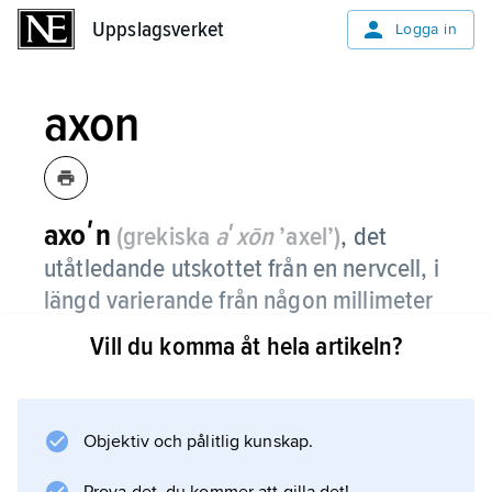
Uppslagsverket
Uppslagsverket
Logga in
axon
axoʹn
(grekiska
aʹxōn
’axel’)
,
det
utåtledande utskottet från en nervcell, i
längd varierande från någon millimeter
till ca 1 m.
Vill du komma åt hela artikeln?
Nervcellens axon leder nervimpulsen till
målcellen, som är en annan nervcell, en
muskelcell eller en körtelcell. Axonet är ofta
Objektiv och pålitlig kunskap.
grenat och kontaktar flera målceller. Jämför