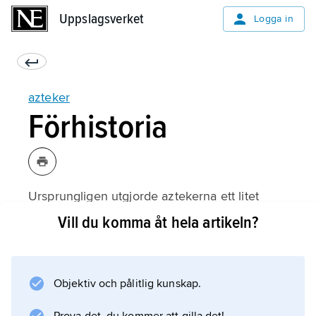
Uppslagsverket
Uppslagsverket
Logga in
azteker
Förhistoria
Ursprungligen utgjorde aztekerna ett litet
(halv-)nomadiserande folk, möjligen med
Vill du komma åt hela artikeln?
kännedom om jordbruk. De är ofta
förknippade med
chichimekerna
Objektiv och pålitlig kunskap.
(’hundfolket’), som på 1000- och 1100-talen
norrifrån invaderade centrala Mexiko och