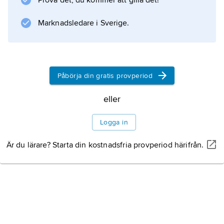
Prova det, du kommer att gilla det!
Mexikodalen, där för Mesoamerika typiska
civilisationer existerat sedan omkring 1200
Marknadsledare i Sverige.
f.Kr. Till en början tjänade aztekerna andra folk
i konkurrerande
Påbörja din gratis provperiod
eller
Information om artikeln
Logga in
Är du lärare? Starta din kostnadsfria provperiod härifrån.