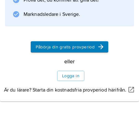
Prova det, du kommer att gilla det!
helgat åt mexicafolkets stam- och krigsgud
Huitzilopochtli (’kolibri till vänster’) och
Marknadsledare i Sverige.
Information om artikeln
Påbörja din gratis provperiod
eller
Logga in
Är du lärare? Starta din kostnadsfria provperiod härifrån.