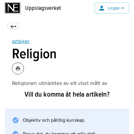
Uppslagsverket
Uppslagsverket
Logga in
azteker
Religion
Religionen utmärktes av ett visst mått av
”synkretism”, eftersom aztekerna antog andra
Vill du komma åt hela artikeln?
folks gudar och vissa av deras
trosföreställningar. I religionen ingick en
mycket stor mängd gudar, med olika
Objektiv och pålitlig kunskap.
skepnader och funktioner. Det stora
dubbeltemplet i centrala Tenochtitlán var