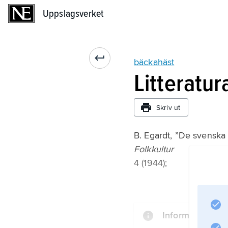
Uppslagsverket
Uppslagsverket
bäckahäst
Litteratur
Skriv ut
B. Egardt, ”De svenska
Folkkultur
4 (1944);
Information om 