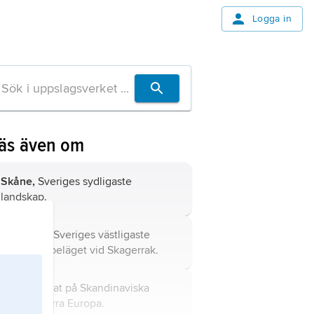
Logga in
äs även om
Skåne,
Sveriges sydligaste
landskap.
Bohuslän,
Sveriges västligaste
landskap, beläget vid Skagerrak.
Sverige,
stat på Skandinaviska
halvön, norra Europa.