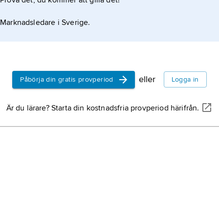
Prova det, du kommer att gilla det!
Marknadsledare i Sverige.
eller
Påbörja din gratis provperiod
Logga in
Är du lärare? Starta din kostnadsfria provperiod härifrån.