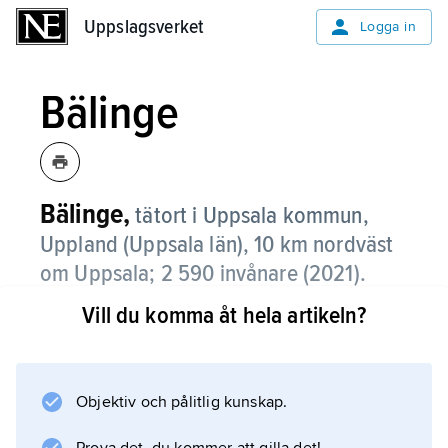
Uppslagsverket
Uppslagsverket
Logga in
Bälinge
Bälinge,
tätort i Uppsala kommun,
Uppland (Uppsala län), 10 km nordväst
om Uppsala;
2 590 invånare (2021)
.
Vill du komma åt hela artikeln?
Bälinge, som ligger på Uppsalaslätten, är
bostadsort med småhusbebyggelse och
pendling till Uppsala.
Objektiv och pålitlig kunskap.