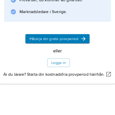
Prova det, du kommer att gilla det!
Information om artikeln
Marknadsledare i Sverige.
Påbörja din gratis provperiod
eller
Logga in
Är du lärare? Starta din kostnadsfria provperiod härifrån.