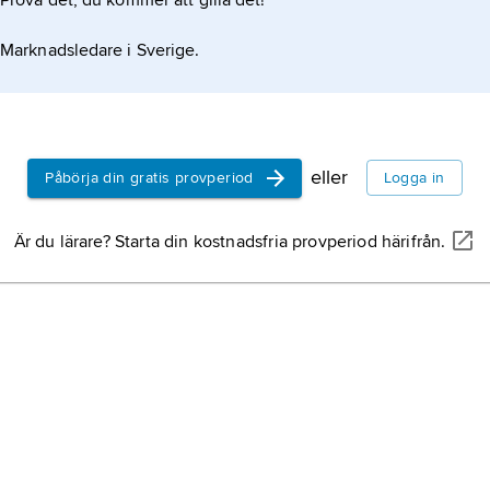
Prova det, du kommer att gilla det!
Marknadsledare i Sverige.
eller
Påbörja din gratis provperiod
Logga in
Är du lärare? Starta din kostnadsfria provperiod härifrån.