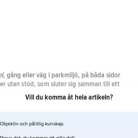
el
, gång eller väg i parkmiljö, på båda sidor
er utan stöd, som sluter sig samman till ett
Vill du komma åt hela artikeln?
t finns på Vrams Gunnarstorp (avenbok) och
Objektiv och pålitlig kunskap.