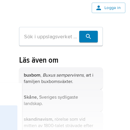
Logga in
Läs även om
buxbom
,
Buxus sempervirens
, art i
familjen buxbomsväxter.
Skåne,
Sveriges sydligaste
landskap.
skandinavism,
rörelse som vid
mitten av 1800-talet strävade efter