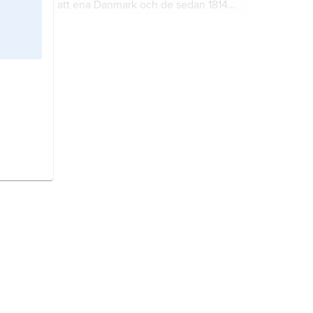
att ena Danmark och de sedan 1814 i
union förenade Norge och Sverige
kulturellt, ekonomiskt och politiskt.
borg
, en vanligen bebodd
befästningsanläggning från äldre tid.
Helsingborg,
kommun och tätort i
Skåne (Skåne län).
kapitalism
, ekonomiskt system där
produktionsmedlen företrädesvis
befinner sig i privat ägo och där
produktionen regleras av
marknadskrafterna.
elefanter
,
Elephantidae
, den enda
nu levande familjen inom ordningen
elefantdjur.
pungdjur,
Marsupialia
, infraklass
däggdjur med ca 280 arter fördelade