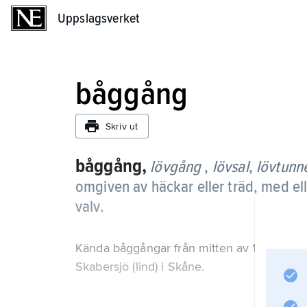
Uppslagsverket
Uppslagsverket
båggång
Skriv ut
båggång,
lövgång
,
lövsal
,
lövtunn
omgiven av häckar eller träd, med ell
valv.
Kända båggångar från mitten av 1700-tale
Skabersjö (lind) i Skåne.