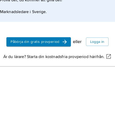
Prova det, du kommer att gilla det!
Marknadsledare i Sverige.
eller
Påbörja din gratis provperiod
Logga in
Är du lärare? Starta din kostnadsfria provperiod härifrån.