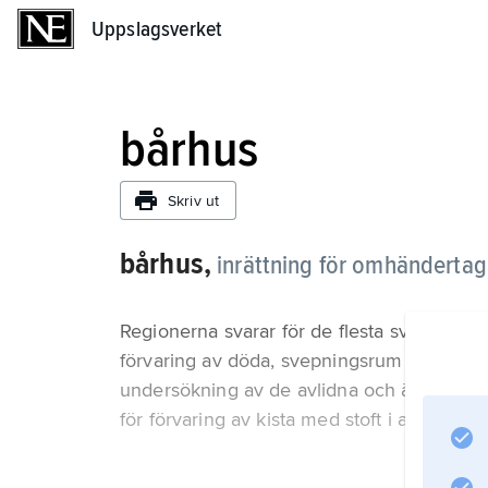
Uppslagsverket
Uppslagsverket
bårhus
Skriv ut
bårhus,
inrättning för omhänderta
Regionerna svarar för de flesta svenska b
förvaring av döda, svepningsrum (kombine
undersökning av de avlidna och är förlagda
för förvaring av kista med stoft i avvaktan 