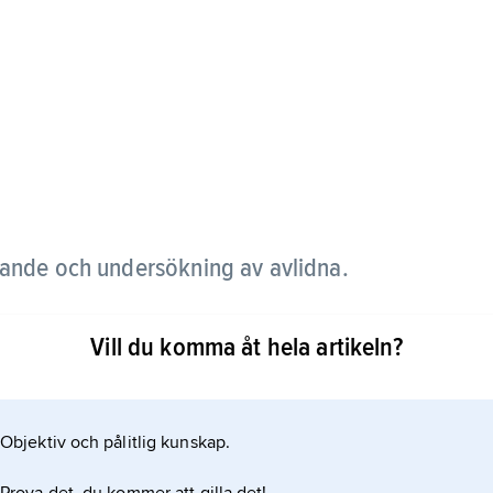
gande och undersökning av avlidna.
århus. Dessa inrymmer bland annat kylrum för
Vill du komma åt hela artikeln?
rat med visningsrum) samt utrymme för
 till sjukhus eller sjukhem. En lokal som är avsedd
på jordfästning och/eller gravsättning
Objektiv och pålitlig kunskap.