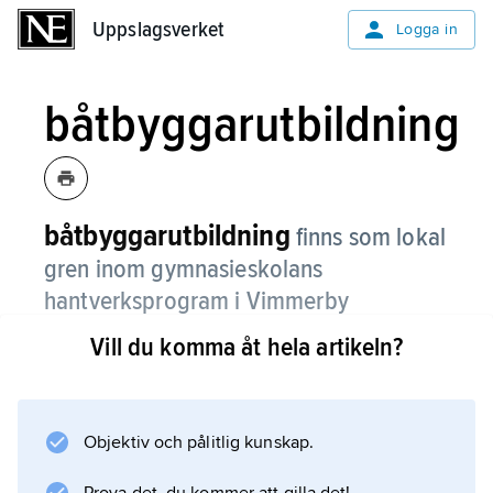
Uppslagsverket
Uppslagsverket
Logga in
båtbyggarutbildning
båtbyggarutbildning
finns som lokal
gren inom gymnasieskolans
hantverksprogram i Vimmerby
kommun.
Vill du komma åt hela artikeln?
Utbildning i båtbyggeri fick man länge som
lärling hos en mästare; den blev så
småningom en del av yrkesskolan och
Objektiv och pålitlig kunskap.
därefter av gymnasieskolan. Utbildningen