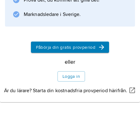
Prova det, du kommer att gilla det!
består av en grundläggande träindustriell
utbildning på ett år, varpå följer en ettårig
Marknadsledare i Sverige.
specialisering för båtbyggare.
Påbörja din gratis provperiod
Information om artikeln
eller
Logga in
Är du lärare? Starta din kostnadsfria provperiod härifrån.