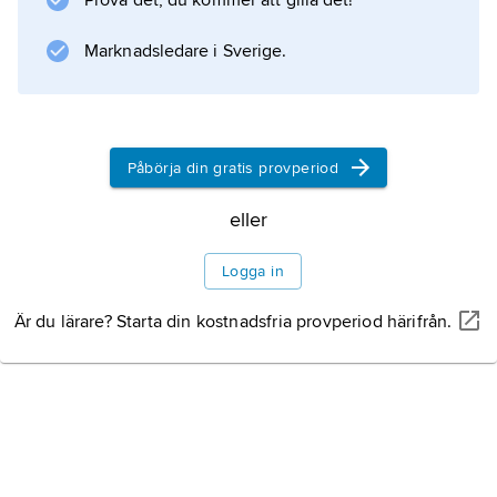
Prova det, du kommer att gilla det!
cylinderyta erhåller man en fokusering som
avsevärt ökar intensiteten. Jämför
Marknadsledare i Sverige.
kristallografi
.
Påbörja din gratis provperiod
Information om artikeln
eller
Logga in
Är du lärare? Starta din kostnadsfria provperiod härifrån.