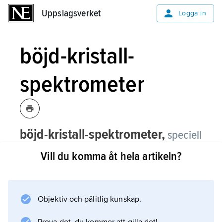
Uppslagsverket
Uppslagsverket
Logga in
böjd-kristall-
spektrometer
böjd-kristall-spektrometer,
speciell
typ av röntgenspektrometer.
Vill du komma åt hela artikeln?
Röntgenstrålar reflekteras av atomplanen i en
kristall enligt
Braggs lag
Objektiv och pålitlig kunskap.
. Genom att svagt böja kristallen längs en