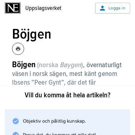
Uppslagsverket
Uppslagsverket
Logga in
Böjgen
Böjgen
(norska
Bøygen
)
,
övernaturligt
väsen i norsk sägen, mest känt genom
Ibsens ”Peer Gynt”, där det får
representera ”akkordens aand”, dvs.
Vill du komma åt hela artikeln?
slingrande kompromissvilja,
obenägenhet att ta ställning till
livsproblemen.
Objektiv och pålitlig kunskap.
Det hade en motsvarighet även i bl.a. skånsk