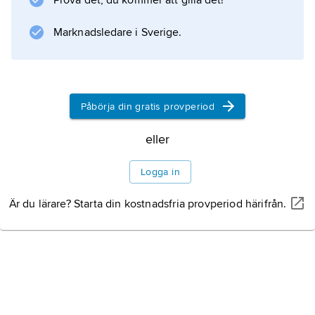
Prova det, du kommer att gilla det!
folklore (”böjom”).
Marknadsledare i Sverige.
Information om artikeln
Påbörja din gratis provperiod
eller
Logga in
Är du lärare? Starta din kostnadsfria provperiod härifrån.