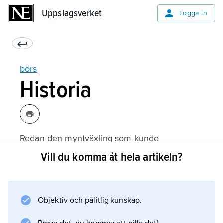
Uppslagsverket
Uppslagsverket
Logga in
börs
Historia
Redan den myntväxling som kunde
förekomma separat eller i samband med
Vill du komma åt hela artikeln?
marknader och mässor under högmedeltiden
hade en börsliknande prägel. I Venedig,
Florens och Genua fanns växlingsbörser. När
Objektiv och pålitlig kunskap.
Brygge under 1300-talet alltmer började
överta Champagnemarknadens roll som