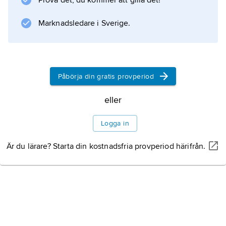
Prova det, du kommer att gilla det!
centralort för europeiskt handelsutbyte,
utvecklades handelstransaktionerna från
Marknadsledare i Sverige.
mässa till börs, vilket innebar att varuutbytet
Påbörja din gratis provperiod
Information om artikeln
eller
Logga in
Är du lärare? Starta din kostnadsfria provperiod härifrån.