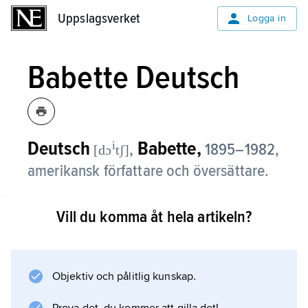
Uppslagsverket
Uppslagsverket
Logga in
Babette Deutsch
Deutsch
Babette,
i
,
1895–1982,
[dɔ
tʃ]
amerikansk författare och översättare.
Deutsch gjorde sig främst känd som poet men
Vill du komma åt hela artikeln?
skrev också romaner, barnböcker och
essäsamlingar. Hennes poesi, samlad i
The Collected Poems of Babette Deutsch
(1969), tecknar i modernistisk anda bilder av
Objektiv och pålitlig kunskap.
vardagen.