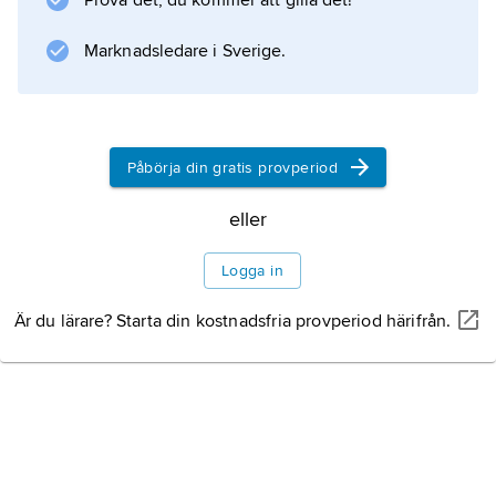
Prova det, du kommer att gilla det!
Poetry in Our Time
(1952) och
Marknadsledare i Sverige.
Poetry Handbook
(1957) var länge standardböcker för den som
Påbörja din gratis provperiod
Information om artikeln
eller
Logga in
Är du lärare? Starta din kostnadsfria provperiod härifrån.