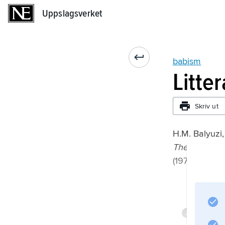
Uppslagsverket
Uppslagsverket
babism
Litte
Skriv ut
H.M. Balyuzi,
The Bab
(1973).
Infor