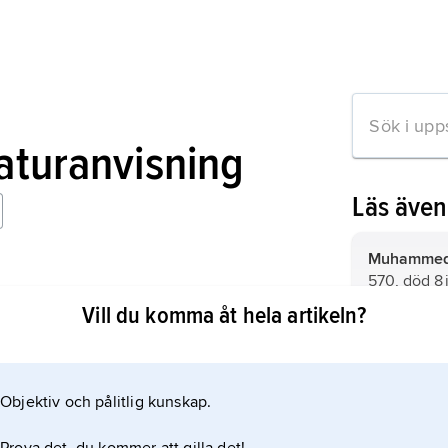
raturanvisning
Läs äve
Muhammed
570, död 8 
budbärare”,
Vill du komma åt hela artikeln?
shia,
shī˙a
,
(’Alis parti
motsats till
Objektiv och pålitlig kunskap.
mation om artikeln
Talib och m
och Fatima