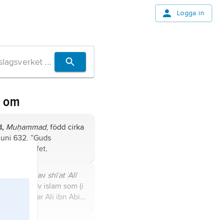
Logga in
n om
,
Muḥammad
, född cirka
juni 632, ”Guds
 islams profet.
 förkortning av
shī˙at ˙Alī
’), den gren av islam som (i
 sunni) räknar Ali ibn Abi
anliga ättlingar till honom
 som det muslimska