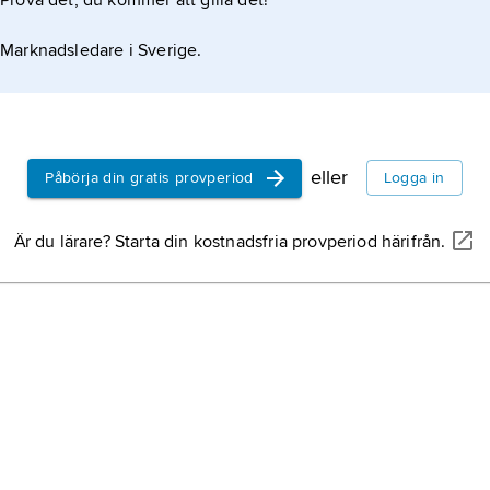
Prova det, du kommer att gilla det!
islam
, ben
samfundets 
som räkna
Marknadsledare i Sverige.
och Koranen
lidandets 
tankemässig
där det fin
eller
Påbörja din gratis provperiod
Logga in
skapelse oc
kärleksfull 
Arabien,
ar
Är du lärare? Starta din kostnadsfria provperiod härifrån.
(’arabernas
stort sett 
staterna S
Oman, Före
arabisk litt
Qatar, Bahr
litteraturen
egen tid – ä
Jemen
,
Ye
halvöns syd