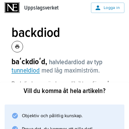
Uppslagsverket
Uppslagsverket
Logga in
backdiod
baʹckdioʹd,
halvledardiod av typ
tunneldiod
med låg maximiström.
Backdioden används som likriktare för små
Vill du komma åt hela artikeln?
spänningar. Backriktningen är då ledriktning.
Objektiv och pålitlig kunskap.
Information om artikeln