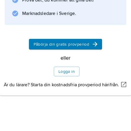
Prova det, du kommer att gilla det!
Marknadsledare i Sverige.
Påbörja din gratis provperiod
eller
Logga in
Är du lärare? Starta din kostnadsfria provperiod härifrån.