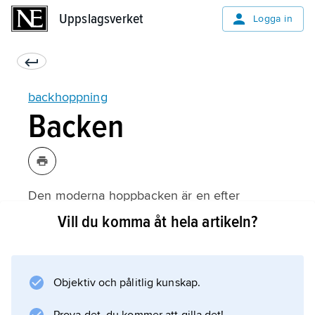
Uppslagsverket
Uppslagsverket
Logga in
backhoppning
Backen
Den moderna hoppbacken är en efter
utförliga aerodynamiska kalkyler framtagen
Vill du komma åt hela artikeln?
konstruktion. Den består av
överbacke
(där hopparen tar sats),
Objektiv och pålitlig kunskap.
stup
(varifrån hoppet sker),