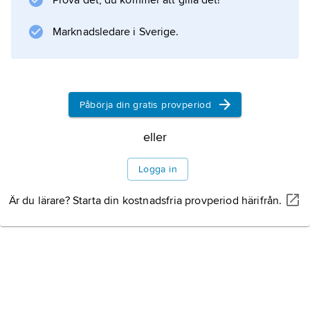
Prova det, du kommer att gilla det!
underbacke
(där nedslaget äger rum) och
Marknadsledare i Sverige.
uppbromsningsplan
.
Påbörja din gratis provperiod
eller
Information om artikeln
Logga in
Är du lärare? Starta din kostnadsfria provperiod härifrån.