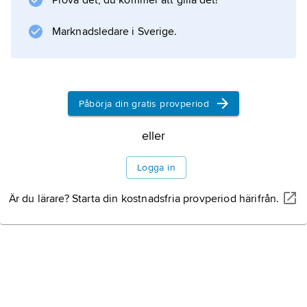
Prova det, du kommer att gilla det!
Vidare odlas förutom oliver bland annat
solrosor, vete och vin. Boskaps- och fårskötsel
Marknadsledare i Sverige.
spelar stor roll. Industrin
Påbörja din gratis provperiod
Information om artikeln
eller
Logga in
Är du lärare? Starta din kostnadsfria provperiod härifrån.