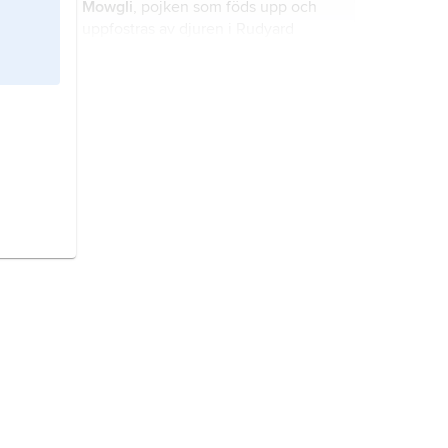
Mowgli
, pojken som föds upp och
uppfostras av djuren i Rudyard
Kiplings ”The Jungle Book” (1894;
”Djungelboken”).
Kipling
,
Rudyard,
född 30 december
1865, död 18 januari 1936, brittisk
författare, Nobelpristagare i litteratur
1907.
Macmillan,
egentligen
Macmillan
Publishers Ltd
, brittiskt bokförlag,
grundat 1843 av bröderna Daniel och
Alexander Macmillan.
Henley, William Ernest,
1849–1903,
brittisk författare och
tidskriftsredaktör.
Beardsley
,
Aubrey,
1872–98, brittisk
konstnär och författare.