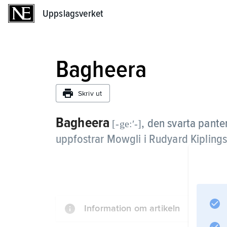
Uppslagsverket
Uppslagsverket
Bagheera
Skriv ut
Bagheera
,
den svarta pante
[-ge:ʹ-]
uppfostrar Mowgli i Rudyard Kipling
Information om artikeln