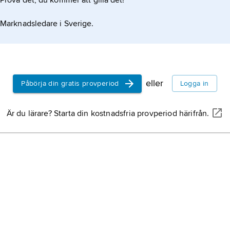
Prova det, du kommer att gilla det!
Marknadsledare i Sverige.
eller
Påbörja din gratis provperiod
Logga in
Är du lärare? Starta din kostnadsfria provperiod härifrån.