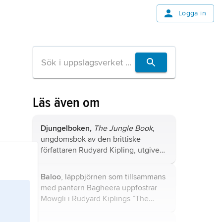
Logga in
Läs även om
Djungelboken,
The Jungle Book
,
ungdomsbok av den brittiske
författaren Rudyard Kipling, utgiven
1894.
Baloo
, läppbjörnen som tillsammans
med pantern Bagheera uppfostrar
Mowgli i Rudyard Kiplings ”The
Jungle Book” (1894;
”Djungelboken”).