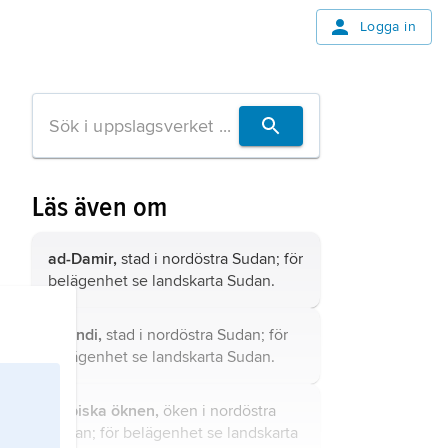
Logga in
Läs även om
ad-Damir,
stad i nordöstra Sudan; för
belägenhet se landskarta
Sudan
.
Shandi,
stad i nordöstra Sudan; för
belägenhet se landskarta
Sudan
.
Nubiska öknen,
öken i nordöstra
Sudan; för belägenhet se landskarta