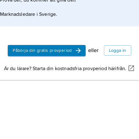
Prova det, du kommer att gilla det!
Marknadsledare i Sverige.
eller
Påbörja din gratis provperiod
Logga in
Är du lärare? Starta din kostnadsfria provperiod härifrån.