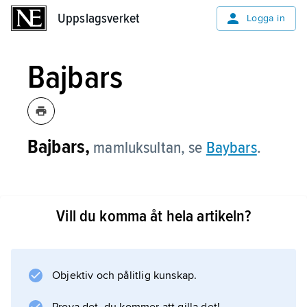
Uppslagsverket
Uppslagsverket
Logga in
Bajbars
Bajbars,
mamluksultan, se
Baybars
.
Vill du komma åt hela artikeln?
Information om artikeln
Objektiv och pålitlig kunskap.