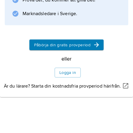
Prova det, du kommer att gilla det!
Marknadsledare i Sverige.
Påbörja din gratis provperiod
eller
Logga in
Är du lärare? Starta din kostnadsfria provperiod härifrån.