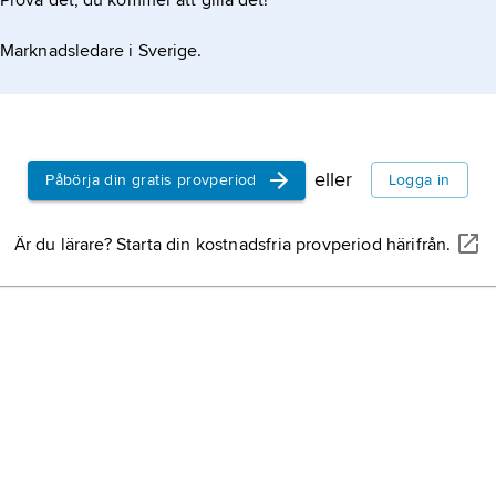
Prova det, du kommer att gilla det!
Marknadsledare i Sverige.
eller
Påbörja din gratis provperiod
Logga in
Är du lärare? Starta din kostnadsfria provperiod härifrån.