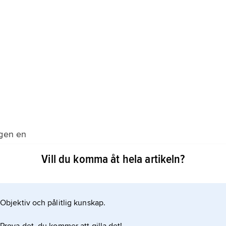
ggen en
Vill du komma åt hela artikeln?
rider och proteiner i varierande blandningar. Kapseln
 cellväggen och fungerar också emellanåt som
Objektiv och pålitlig kunskap.