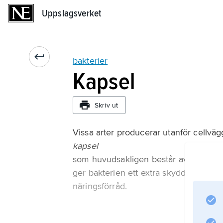
Uppslagsverket
Uppslagsverket
bakterier
Kapsel
Skriv ut
Vissa arter producerar utanför cellvä
kapsel
som huvudsakligen består av polysacka
ger bakterien ett extra skydd utöver
näringsförråd.