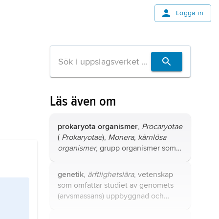
Logga in
Läs även om
prokaryota organismer
,
Procaryotae
(
Prokaryotae
),
Monera
,
kärnlösa
organismer
, grupp organismer som
omfattar
bakterier
och
arkéer
.
genetik
,
ärftlighetslära
, vetenskap
som omfattar studiet av genomets
(arvsmassans) uppbyggnad och
funktion, uppkomst av förändringar
av generna (arvsanlagen) samt