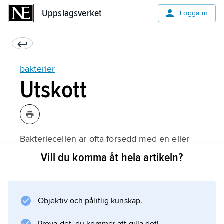
Uppslagsverket
Uppslagsverket
Logga in
bakterier
Utskott
Bakteriecellen är ofta försedd med en eller
flera, ibland många,
Vill du komma åt hela artikeln?
flageller
, dvs. långa, tunna och vågformiga utskott,
vilka ger bakterien rörelseförmåga. Ofta finns
Objektiv och pålitlig kunskap.
också tunna, raka utskott som kallas
pili