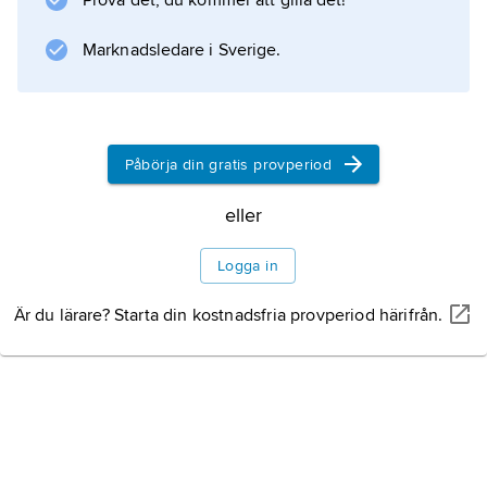
Prova det, du kommer att gilla det!
eller
fimbrier
Marknadsledare i Sverige.
och som är vidhäftningsorgan eller
kontaktorgan vid konjugationen, dvs. då
arvsmassa överförs mellan bakterieceller.
Påbörja din gratis provperiod
eller
Information om artikeln
Logga in
Är du lärare? Starta din kostnadsfria provperiod härifrån.